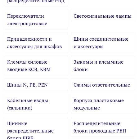
распределительные РБД
Переключатели
Светосигнальные лампы
электрощитовые
Принадлежности и
Шины соединительные
аксессуары для шкафов
и аксессуары
Клеммы силовые
Зажимы и клеммные
вводные КСВ, КВМ
блоки
Шины N, PE, PEN
Сжимы ответвительные
Кабельные вводы
Корпуса пластиковые
(сальники)
модульные
Шинные
Распределительные
распределительные
блоки проходные РБП
блоки ШРБ