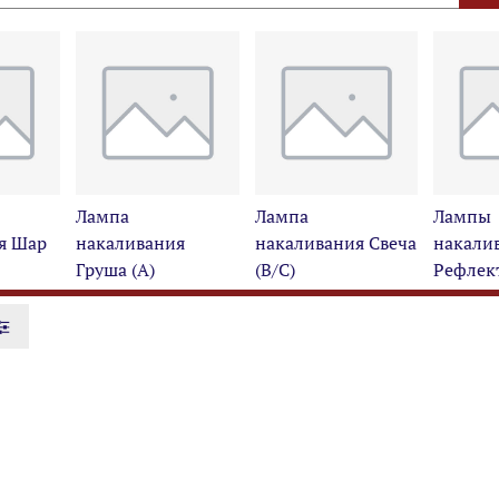
Лампа
Лампа
Лампы
я Шар
накаливания
накаливания Свеча
накали
Груша (A)
(B/C)
Рефлект